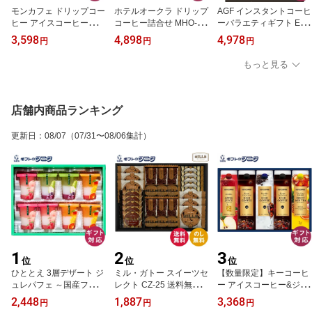
モンカフェ ドリップコー
ホテルオークラ ドリップ
AGF インスタントコーヒ
ヒー アイスコーヒーギフ
コーヒー詰合せ MHO-EZ
ーバラエティギフト E-5
ト MCI-30 送料無料 リッ
送料無料 リッチマイルド
0D 送料無料 ブレンディ
3,598
4,898
4,978
円
円
円
チケニア シルキーモカ
リッチボディ リッチビタ
マキシム ブレンド スペ
ブレンド ギフト 内祝 御
ー ギフト 内祝 御祝 御礼
シャル マイルド テイス
もっと見る
祝 御礼 快気祝 御供 粗供
快気祝 御供 粗供養 香典
ト ギフト ソーシャル 内
養 香典返し 彼岸 お中元
返し 彼岸 お中元 暑中お
祝 御祝 御礼 快気祝 御供
暑中お見舞い お歳暮 お
見舞い お歳暮 お年賀 母
粗供養 香典返し 彼岸 お
年賀 母の日 父の日 敬老
の日 父の日 敬老の日
中元 暑中お見舞い お歳
店舗内商品ランキング
の日
暮 お年賀 母の日 父の日
敬老の日
更新日
：
08/07
（07/31〜08/06集計）
1
2
3
位
位
位
ひととえ 3層デザート ジ
ミル・ガトー スイーツセ
【数量限定】キーコーヒ
ュレパフェ ～国産フルー
レクト CZ-25 送料無料
ー アイスコーヒー&ジュ
ツ入り～ 8号 JPD-20 送
ミルク クランチ クッキ
ースドリンクギフト LCJ
2,448
1,887
3,368
円
円
円
料無料 ソーシャルギフト
ー ナッツ チョコ ラング
-30A 送料無料 プレミア