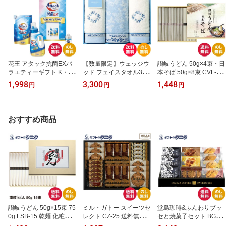
花王 アタック抗菌EXバ
【数量限定】ウェッジウ
讃岐うどん 50g×4束・日
ラエティーギフト K・AU
ッド フェイスタオル3P T
本そば 50g×8束 CVF-15
-15A 送料無料 洗濯 台所
T88300616 送料無料 ブ
送料無料 計12束 600g 乾
1,998
3,300
1,448
円
円
円
洗剤 詰替 液体 キュキュ
ルー フェイスタオル 綿1
麺 化粧箱 巣ごもり ギフ
ット クリア除菌 ギフト
00% ギフト 内祝 御祝 御
ト 内祝 御祝 御礼 快気祝
内祝 御祝 御礼 快気祝 御
礼 快気祝 御供 粗供養 香
御供 粗供養 香典返し 彼
供 粗供養 香典返し 彼岸
典返し 彼岸 お中元 暑中
岸 お中元 暑中お見舞い
おすすめ商品
お中元 暑中お見舞い お
お見舞い お歳暮 お年賀
お歳暮 お年賀 母の日 父
歳暮 お年賀 母の日 父の
母の日 父の日 敬老の日
の日 敬老の日
日 敬老の日
讃岐うどん 50g×15束 75
ミル・ガトー スイーツセ
堂島珈琲&ふんわりブッ
0g LSB-15 乾麺 化粧箱
レクト CZ-25 送料無料
セと焼菓子セット BGF-B
送料無料 巣ごもり ギフ
ミルク クランチ クッキ
ER 送料無料 ドリップコ