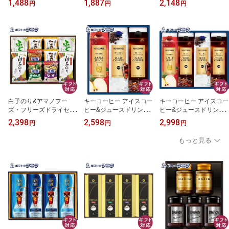
1,488
1,887
2,148
円
円
円
ト 彼岸 内祝 快気祝 御礼
ー ナッツ チョコ ラング
ーヒー あまおう苺 レモ
御供 粗供養 香典返し お
ドシャ プレーン ショコ
ン ミルク ブッセ コーヒ
中元 お歳暮 お年賀
ラ 焼菓子 ギフト 内祝 御
ークッキー プレーン シ
祝 御礼 快気祝 御供 粗供
ョコラ ワッフル ギフト
養 香典返し 彼岸 お中元
内祝 御祝 御礼 快気祝 御
暑中お見舞い お歳暮 お
供 粗供養 香典返し お中
年賀 母の日 父の日 敬老
元 暑中お見舞い お歳暮
の日
お年賀 母の日 父の日 敬
老の日
白子のり&アマノフー
キーコーヒー アイスコー
キーコーヒー アイスコー
ズ・フリーズドライセッ
ヒー&ジュースドリンク
ヒー&ジュースドリンク
ト HGU30 送料無料 海苔
ギフト LCJ-20A 送料無
ギフト LCJ-25A 送料無
2,398
2,598
2,998
円
円
円
おみそ汁 味噌汁 減塩 な
料 プレミアム 深いコク
料 プレミアム 深いコク
す なめこ ほうれんそう
華やかな香り ブレンド
華やかな香り ブレンド
もっと見る
たまご スープ ふぐ お吸
無糖 アップルジュース
無糖 アップルジュース
い物 ギフト ソーシャル
ギフト 内祝 御祝 御礼 快
ギフト 内祝 御祝 御礼 快
内祝 御祝 御礼 快気祝 御
気祝 御供 粗供養 香典返
気祝 御供 粗供養 香典返
供 粗供養 香典返し 彼岸
し 彼岸 お中元 暑中お見
し 彼岸 お中元 暑中お見
お中元 暑中お見舞い お
舞い お歳暮 お年賀 母の
舞い お歳暮 お年賀 母の
歳暮 お年賀 母 父 敬老の
日 父の日 敬老の日
日 父の日 敬老の日
日