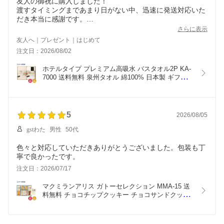
友人の御祝に購入しました！
渡すタイミングまであまり日がない中、迅速に発送対応いた
だき本当に感謝です。
次の贈り物のときも是非お世話になりたいと思います★
さらに表示
友人へ｜プレゼント｜はじめて
注文日：2026/08/02
ホテルタイプ プレミアム高吸水 バスタオル2P KA-
7000 送料無料 泉州タオル 綿100% 日本製 ギフト 
内祝 御祝 御礼 快気祝 御供 粗供養 香典返し 彼岸 
お中元 暑中お見舞い お歳暮 お年賀 母の日 父の日 
敬老の日
5
2026/08/05
gstわた
男性
50代
色々と対応していただきありがとうございました。包装も丁
寧で良かったです。
注文日：2026/07/17
マクミランアリス ガトーセレクション MMA-15 送
料無料 チョコチップクッキー チョコサンドクッキ
ー アップル あまおう チョコ スティックケーキ プ
レーン ショコラ ギフト 内祝 御祝 御礼 快気祝 御供 
粗供養 香典返し 彼岸 お中元 暑中お見舞 お歳暮 お