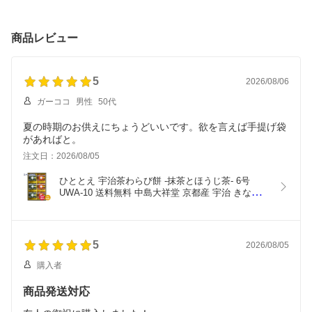
中島大祥堂 ピーチミック
ドシャ プレーン ショコ
ム 深いコク 華やかな香
ス マンゴーミックス
ラ 焼菓子 ギフト 内祝 御
り ブレンド 無糖 アップ
ラ・フランスミックス わ
祝 御礼 快気祝 御供 粗供
ルジュース フルーツミッ
商品レビュー
らび餅 ヨーグルトゼリー
養 香典返し 彼岸 お中元
クスティー ギフト 内祝
ギフト 内祝 御祝 御礼 快
暑中お見舞い お歳暮 お
御祝 御礼 快気祝 御供 粗
気祝 御供 粗供養 香典返
年賀 母の日 父の日 敬老
供養 香典返し 彼岸 お中
し 彼岸 お中元 暑中お見
の日
元 暑中お見舞い お歳暮
5
2026/08/06
舞
お年賀
ガーココ
男性
50代
夏の時期のお供えにちょうどいいです。欲を言えば手提げ袋
があればと。
注文日：2026/08/05
ひととえ 宇治茶わらび餅 -抹茶とほうじ茶- 6号 
UWA-10 送料無料 中島大祥堂 京都産 宇治 きな粉 
ギフト 内祝 御祝 御礼 快気祝 御供 粗供養 香典返し 
彼岸 お中元 暑中お見舞い お歳暮 お年賀 母の日 父
の日 敬老の日
5
2026/08/05
購入者
商品発送対応