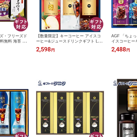
ズ・フリーズド
【数量限定】キーコーヒー アイスコ
AGF 「ちょ
送料無料 海苔 お
ーヒー&ジュースドリンクギフト LCJ-
イスコーヒーギ
なす なめこ ほう
20A 送料無料 プレミアム 深いコク 華
ソーシャルギフ
2,598
2,488
円
円
プ ふぐ お吸い
やかな香り ブレンド 無糖 アップルジ
クの余韻無糖 
 内祝 御祝 御礼
ュース ギフト 内祝 御祝 御礼 快気祝
内祝 御祝 御礼
香典返し 彼岸 お
御供 粗供養 香典返し 彼岸 お中元 暑
典返し 彼岸 
歳暮 お年賀 母
中お見舞い お歳暮 お年賀 母の日 父
歳暮 お年賀 
の日 敬老の日