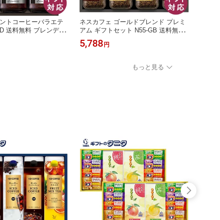
タントコーヒーバラエテ
ネスカフェ ゴールドブレンド プレミ
AGF
0D 送料無料 ブレンディ
アム ギフトセット N55-GB 送料無料
ィギフ
ンド スペシャル マイル
ネスレ ゴールドブレンド コク深め ス
マキシ
5,788
3,19
円
ギフト ソーシャル 内祝
ティックコーヒー カフェラテ ギフト
ド テ
気祝 御供 粗供養 香典返
内祝 御祝 御礼 快気祝 御供 粗供養 香
御祝 
元 暑中お見舞い お歳暮
典返し 彼岸 お中元 暑中お見舞い お
し 彼
もっと見る
 父の日 敬老の日
歳暮 お年賀 母の日 父の日 敬老の日
お年賀