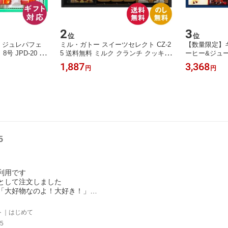
2
3
位
位
ト ジュレパフェ
ミル・ガトー スイーツセレクト CZ-2
【数量限定】
号 JPD-20 送
5 送料無料 ミルク クランチ クッキー
ーヒー&ジュー
フト 中島大祥堂
ナッツ チョコ ラングドシャ プレーン
30A 送料無
1,887
3,368
円
円
ゴーミックス
ショコラ 焼菓子 ギフト 内祝 御祝 御
やかな香り ブ
 わらび餅 ヨー
礼 快気祝 御供 粗供養 香典返し 彼岸
ュース フルー
内祝 御祝 御礼
お中元 暑中お見舞い お歳暮 お年賀
ト 内祝 御祝 
香典返し 彼岸 お
母の日 父の日 敬老の日
香典返し 彼岸
お歳暮 お年賀
5
利用です
として注文しました
「大好物なのよ！大好き！」
がありました
良かったです
ト｜はじめて
難うございました
5