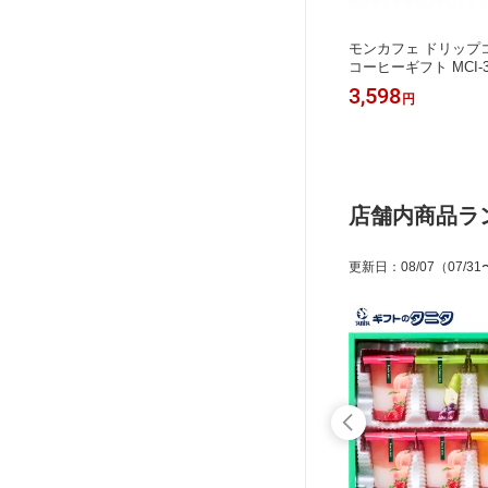
バラエテ
ネスカフェ ゴールドブレンド プレミ
モンカフェ ドリップ
ブレンディ
アム ギフトセット N35-GB 送料無料
コーヒーギフト MCI-
ル マイル
ネスレ ゴールドブレンド コク深め ス
ッチケニア シルキーモ
3,998
3,598
円
円
ル 内祝
ティックコーヒー カフェラテ ギフト
フト 内祝 御祝 御礼 
 香典返
内祝 御祝 御礼 快気祝 御供 粗供養 香
養 香典返し 彼岸 お
 お歳暮
典返し 彼岸 お中元 暑中お見舞い お
い お歳暮 お年賀 母
日
歳暮 お年賀 母の日 父の日 敬老の日
の日
店舗内商品ラ
更新日
：
08/07
（07/31