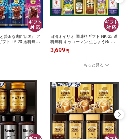
っと贅沢な珈琲店®」 ア
日清オイリオ 調味料ギフト NK-33 送
モロゾ
フト LP-20 送料無料
料無料 キッコーマン 生しょうゆ ヘル
227
ト ボトルコーヒー コ
シーオフ こめ油 ヘルシーごま香油 ボ
らせて
3,699
5,99
円
香りの余韻無糖 ギフト
スコ エキストラバージンオリーブオ
スター
 快気祝 御供 粗供養 香
イル アマニプラス ギフト 内祝 御祝
ルソー
お中元 暑中お見舞い お
御礼 快気祝 御供 粗供養 香典返し 彼
内祝 
もっと見る
母の日 父の日 敬老の日
岸 お中元 暑中お見舞い お歳暮 お年
典返し
賀 母 父 敬老
歳暮 