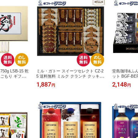
50g LSB-15 乾
ミル・ガトー スイーツセレクト CZ-2
堂島珈琲&ふ
巣ごもり ギフト
5 送料無料 ミルク クランチ クッキー
ット BGF-B
 御供 粗供養 香
ナッツ チョコ ラングドシャ プレーン
ーヒー あまお
1,887
2,148
円
円
 お年賀
ショコラ 焼菓子 ギフト 内祝 御祝 御
ッセ コーヒー
礼 快気祝 御供 粗供養 香典返し 彼岸
コラ ワッフル
お中元 暑中お見舞い お歳暮 お年賀
快気祝 御供 
母の日 父の日 敬老の日
暑中お見舞い 
父の日 敬老の