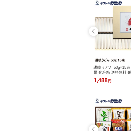
プチフィ
ひととえ キュートセレクション 23号
讃岐うどん 50g×15束 7
15R 送
CSB-15 送料無料 中島大祥堂 オレン
麺 化粧箱 送料無料 
ン フィナ
ジ ミックスベリー キャラメルアップ
彼岸 内祝 快気祝 御礼
2,088
1,488
円
円
おう プ
ル 抹茶 ニューヨークブラウニー ケー
典返し お中元 お歳暮
 快気祝
キ ショコラ ストロベリー アールグレ
中元 暑
イ レモン クッキー ギフト 内祝 御礼
の日 父
快気祝 御供 粗供養 香典返し お中元
お歳暮 お年