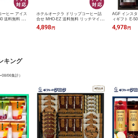
コーヒー アイス
ホテルオークラ ドリップコーヒー詰
AGF インス
30 送料無料 リ
合せ MHO-EZ 送料無料 リッチマイル
ィギフト E-5
カ ブレンド ギ
ド リッチボディ リッチビター ギフト
マキシム ブレ
4,898
4,978
円
円
快気祝 御供 粗供
内祝 御祝 御礼 快気祝 御供 粗供養 香
ド テイスト 
中元 暑中お見舞
典返し 彼岸 お中元 暑中お見舞い お
御祝 御礼 快
の日 父の日 敬老
歳暮 お年賀 母の日 父の日 敬老の日
し 彼岸 お中
お年賀 母の日
ンキング
〜08/06集計）