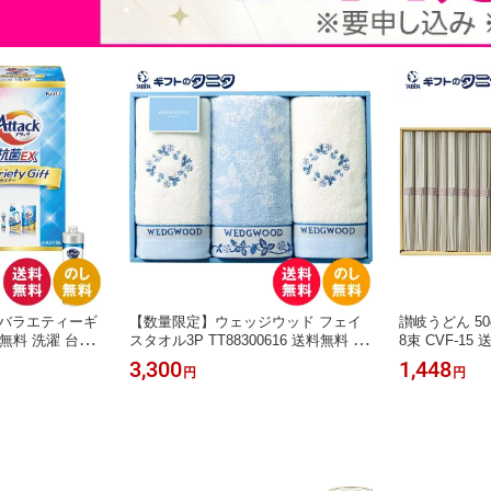
Xバラエティーギ
【数量限定】ウェッジウッド フェイ
讃岐うどん 50
料無料 洗濯 台所
スタオル3P TT88300616 送料無料 ブ
8束 CVF-15 
キュット クリア
ルー フェイスタオル 綿100% ギフト
麺 化粧箱 巣
3,300
1,448
円
円
 御礼 快気祝 御
内祝 御祝 御礼 快気祝 御供 粗供養 香
御礼 快気祝 
彼岸 お中元 暑中
典返し 彼岸 お中元 暑中お見舞い お
岸 お中元 暑
賀 母の日 父の
歳暮 お年賀 母の日 父の日 敬老の日
賀 母の日 父