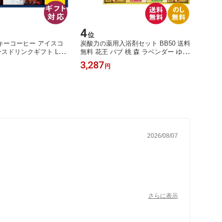
4
5
位
位
キーコーヒー アイスコ
炭酸力の薬用入浴剤セット BB50 送料
銀座餅
スドリンクギフト LCJ-
無料 花王 バブ 桃 森 ラベンダー ゆず
せんべ
料 プレミアム 深いコク 華
茶 ひのき 炭酸 温浴 疲労 肩こり 腰痛
祝 御
3,287
3,43
円
レンド 無糖 アップルジ
冷え性 ギフト 内祝 御祝 御礼 快気祝
暑中お
ツミックスティー ギフ
御供 粗供養 香典返し 彼岸 お中元 暑
父の日
御礼 快気祝 御供 粗供養
中お見舞い お歳暮 お年賀 母の日 父
 お中元 暑中お見舞い
の日 敬老の日
2026/08/07
さらに表示