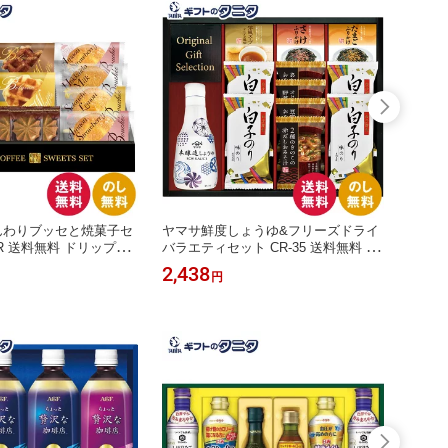
んわりブッセと焼菓子セ
ヤマサ鮮度しょうゆ&フリーズドライ
あまお
ER 送料無料 ドリップコ
バラエティセット CR-35 送料無料 と
ナンシ
う苺 レモン ミルク ブ
うふ 油揚げ きのこ 赤だし あおさ わ
料無料
2,438
1,49
円
クッキー プレーン ショ
かめ みそ汁 オクラ 野菜 スープ たま
ンシェ
 ギフト 内祝 御祝 御礼
ご さけ ふりかけ 白子のり ギフト 内
レーン
粗供養 香典返し お中元
祝 御祝 御礼 快気祝 御供 粗供養 香典
御供 
お歳暮 お年賀 母の日
返し 彼岸 中元 見舞 歳暮 年賀 母 父
中お見
日
の日 敬老の
の日 