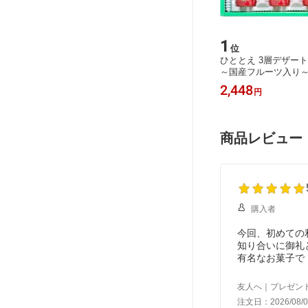
15
1
位
位
送料無料
スターバックス カフェモーメントギ
ひととえ 3層デザー
し塩のり
フト SBM-35B 送料無料 ソーシャル
～国産フルーツ入り～ 8
煮 鮭ほぐ
ギフト ブライト スムース アラビカ豆
料無料 ソーシャルギ
3,998
2,448
円
円
礼 快気祝
珈琲 コーヒー 瓶 ギフト 内祝 御祝 御
ピーチミックス マン
中元 暑
礼 快気祝 御供 粗供養 香典返し 彼岸
ラ・フランスミックス
の日 父
お中元 暑中お見舞い お歳暮 お年賀
グルトゼリー ギフト 
母の日 父の日 敬老の日
快気祝 御供 粗供養 
商品レビュー
中元 暑中お見舞
購入者
今回、初めての
知り合いに御礼
有名なお菓子で
有難う！と連絡
喜んでもらえて
友人へ｜プレゼン
対応も迅速で有
注文日：2026/08/0