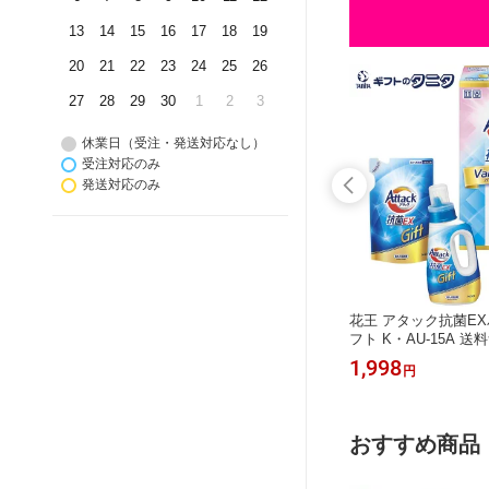
13
14
15
16
17
18
19
20
21
22
23
24
25
26
27
28
29
30
1
2
3
休業日（受注・発送対応なし）
受注対応のみ
発送対応のみ
ィスティ
【数量限定】AGF ブレンディスティ
花王 アタック抗菌E
ST-20
ックカフェオレコレクション BST-15
フト K・AU-15A 送
クたっぷ
A 送料無料 カフェオレ ミルクたっぷ
洗剤 詰替 液体 キュ
1,998
1,998
円
円
オレ 紅茶
り 甘さなし ヘーゼルナッツオレ 紅茶
除菌 ギフト 内祝 御祝
快気祝 御
オレ ギフト 内祝 御祝 御礼 快気祝 御
供 粗供養 香典返し 
元 暑中
供 粗供養 香典返し 彼岸 お中元 暑中
お見舞い お歳暮 お年
日 父の
お見舞い お歳暮 お年賀 母の日 父の
日 敬老の日
おすすめ商品
日 敬老の日