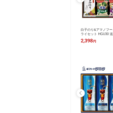
 MO-1
モロゾフ サマーロイヤルタイム MO-1
白子のり&アマノフー
ート 凍
186 送料無料 ファンシーデザート 凍
ライセット HGU30 
ーキ カ
らせてシャーベット チーズケーキ カ
みそ汁 味噌汁 減塩 
5,248
2,398
円
円
 カラメ
スタードプリン ケーキソース カラメ
れんそう たまご スー
 ギフト
ルソース チョコレートムース ギフト
物 ギフト ソーシャル
粗供養 香
内祝 御祝 御礼 快気祝 御供 粗供養 香
快気祝 御供 粗供養 
舞い お
典返し 彼岸 お中元 暑中お見舞い お
中元 暑中お見舞い お
歳暮 お年賀
父 敬老の日