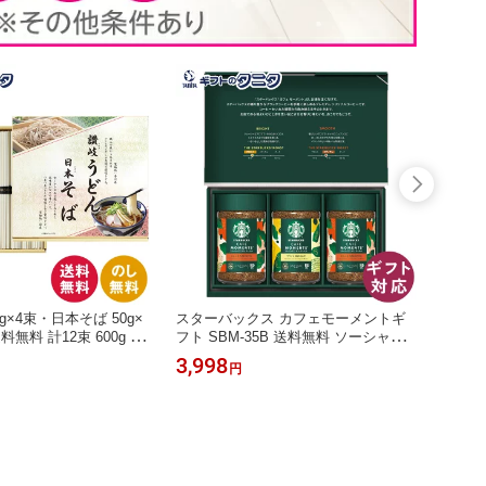
g×4束・日本そば 50g×
スターバックス カフェモーメントギ
AGF
送料無料 計12束 600g 乾
フト SBM-35B 送料無料 ソーシャル
A-3
ごもり ギフト 内祝 御祝
ギフト ブライト スムース アラビカ豆
店 ス
3,998
2,36
円
御供 粗供養 香典返し 彼
珈琲 コーヒー 瓶 ギフト 内祝 御祝 御
ター 
中お見舞い お歳暮 お年
礼 快気祝 御供 粗供養 香典返し 彼岸
ィー 
の日 敬老の日
お中元 暑中お見舞い お歳暮 お年賀
ト 内
母の日 父の日 敬老の日
香典返
お歳暮